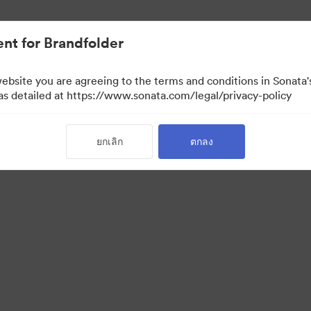
nt for Brandfolder
website you are agreeing to the terms and conditions in Sonat
 as detailed at https://www.sonata.com/legal/privacy-policy
ยกเลิก
ตกลง