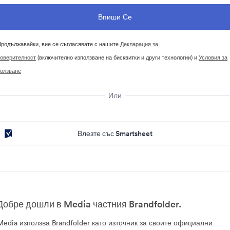
родължавайки, вие се съгласявате с нашите
Декларация за
оверителност
(включително използване на бисквитки и други технологии) и
Условия за
олзване
Или
Влезте със Smartsheet
Добре дошли в Media частния Brandfolder.
Media използва Brandfolder като източник за своите официални