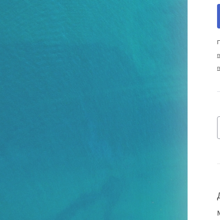
П
п
п