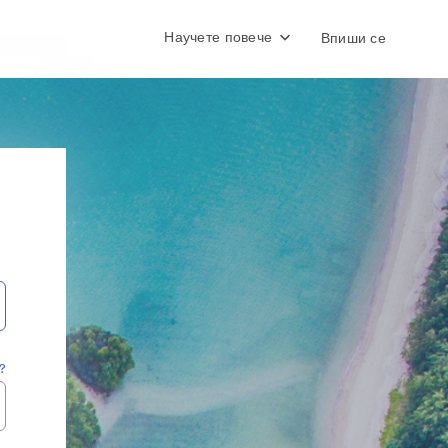
Научете повече
Впиши се
?