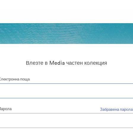
Влезте в Media частен колекция
Електронна поща
Парола
Забравена парола