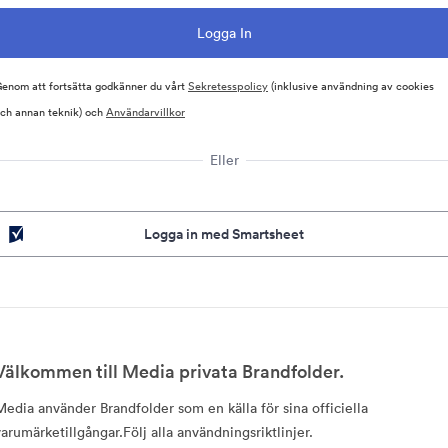
enom att fortsätta godkänner du vårt
Sekretesspolicy
(inklusive användning av cookies
ch annan teknik) och
Användarvillkor
Eller
Logga in med Smartsheet
Välkommen till Media privata Brandfolder.
Media använder Brandfolder som en källa för sina officiella
varumärketillgångar.Följ alla användningsriktlinjer.