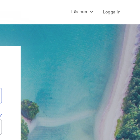
Läs mer
Logga in
?