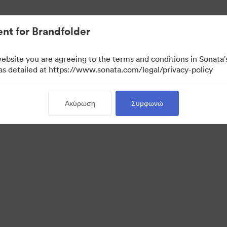
σιακών στοιχείων.
nt for Brandfolder
website you are agreeing to the terms and conditions in Sonat
 as detailed at https://www.sonata.com/legal/privacy-policy
Ακύρωση
Συμφωνώ