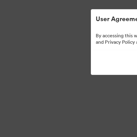
Απλοποιημένη διαχείριση ψηφιακών περιου
User Agreeme
By accessing this 
and Privacy Policy