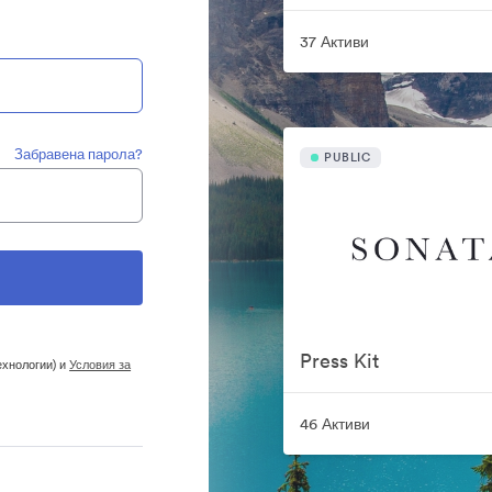
37 Активи
Забравена парола?
PUBLIC
Press Kit
ехнологии) и
Условия за
46 Активи