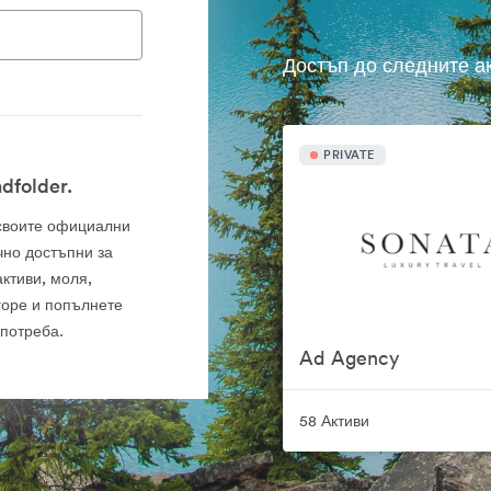
Достъп до следните а
PRIVATE
dfolder.
а своите официални
чно достъпни за
ктиви, моля,
горе и попълнете
употреба.
Ad Agency
58 Активи