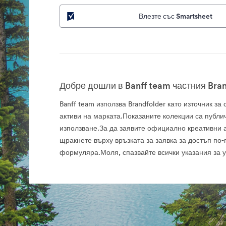
Влезте със Smartsheet
Добре дошли в Banff team частния Bran
Banff team използва Brandfolder като източник з
активи на марката.Показаните колекции са публи
използване.За да заявите официално креативни а
щракнете върху връзката за заявка за достъп по-
формуляра.Моля, спазвайте всички указания за 