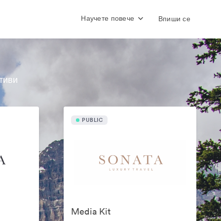
Научете повече
Впиши се
тиви
PUBLIC
Media Kit