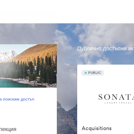
Публично достъпни ак
PUBLIC
а поискам достъп
Acquisitions
олекция