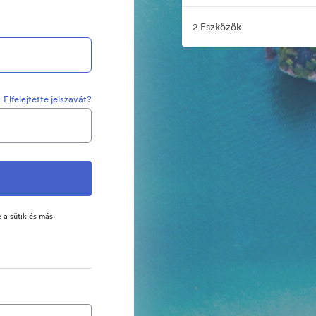
2 Eszközök
Elfelejtette jelszavát?
 a sütik és más