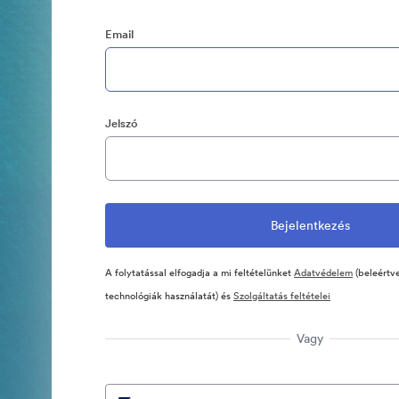
Email
Jelszó
A folytatással elfogadja a mi feltételünket
Adatvédelem
(beleértve
technológiák használatát) és
Szolgáltatás feltételei
Vagy