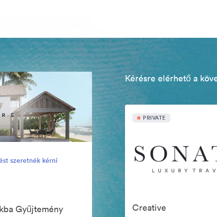
Kérésre elérhető a köv
PRIVATE
ést szeretnék kérni
Creative
ókba Gyűjtemény