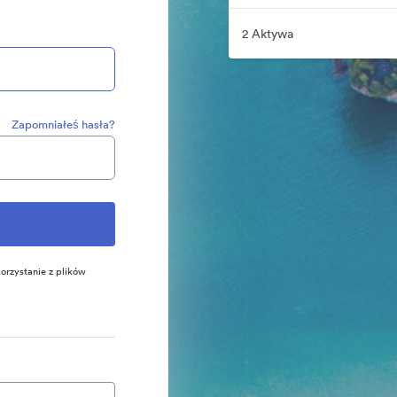
2 Aktywa
Zapomniałeś hasła?
orzystanie z plików