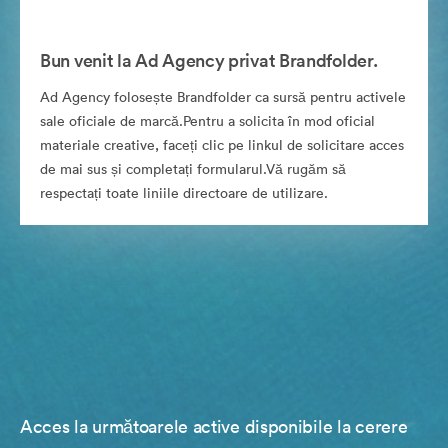
Bun venit la Ad Agency privat Brandfolder.
Ad Agency folosește Brandfolder ca sursă pentru activele
sale oficiale de marcă.Pentru a solicita în mod oficial
materiale creative, faceți clic pe linkul de solicitare acces
de mai sus și completați formularul.Vă rugăm să
respectați toate liniile directoare de utilizare.
Acces la următoarele active disponibile la cerere