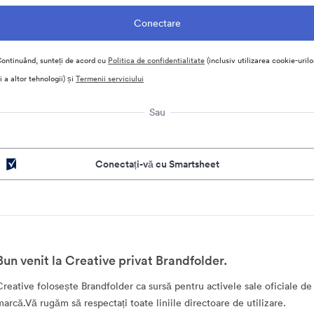
ontinuând, sunteți de acord cu
Politica de confidentialitate
(inclusiv utilizarea cookie-urilo
i a altor tehnologii) și
Termenii serviciului
Sau
Conectați-vă cu Smartsheet
Bun venit la Creative privat Brandfolder.
Creative folosește Brandfolder ca sursă pentru activele sale oficiale de
marcă.Vă rugăm să respectați toate liniile directoare de utilizare.