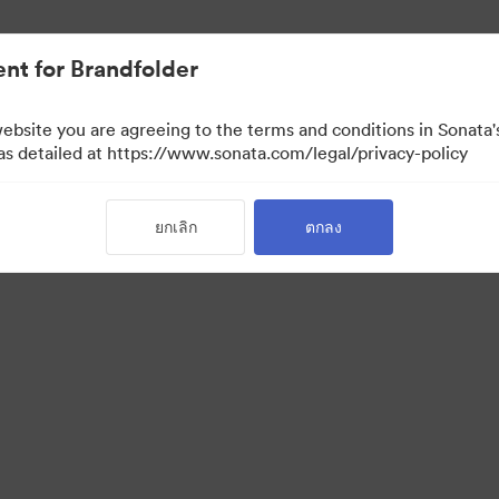
nt for Brandfolder
website you are agreeing to the terms and conditions in Sonat
 as detailed at https://www.sonata.com/legal/privacy-policy
ยกเลิก
ตกลง