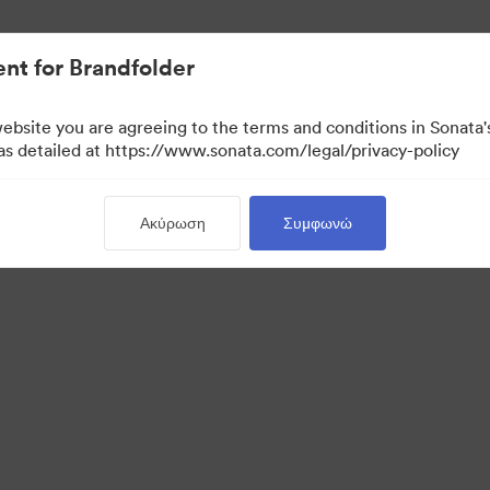
σιακών στοιχείων.
nt for Brandfolder
website you are agreeing to the terms and conditions in Sonat
 as detailed at https://www.sonata.com/legal/privacy-policy
Ακύρωση
Συμφωνώ