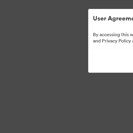
Απλοποιημένη διαχείριση ψηφιακών περιου
User Agreeme
By accessing this 
and Privacy Policy