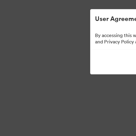
Απλοποιημένη διαχείριση ψηφιακών περι
User Agreeme
By accessing this 
and Privacy Policy