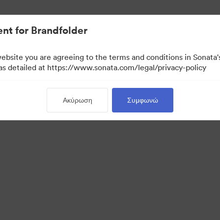
ουσιακών στοιχείων.
nt for Brandfolder
website you are agreeing to the terms and conditions in Sonat
 as detailed at https://www.sonata.com/legal/privacy-policy
Ακύρωση
Συμφωνώ