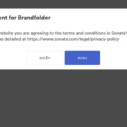
nt for Brandfolder
website you are agreeing to the terms and conditions in Sonat
 as detailed at https://www.sonata.com/legal/privacy-policy
ยกเลิก
ตกลง