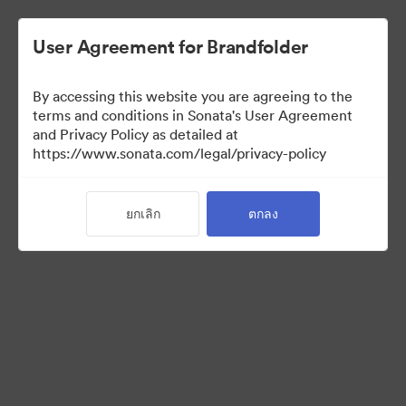
User Agreement for Brandfolder
By accessing this website you are agreeing to the
terms and conditions in Sonata's User Agreement
and Privacy Policy as detailed at
https://www.sonata.com/legal/privacy-policy
Press Kit
ยกเลิก
ตกลง
46
สินทรัพย์
แบ่งปันคอลเล็กชัน