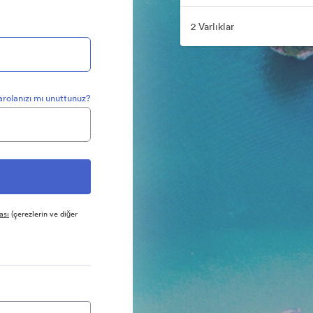
2 Varlıklar
arolanızı mı unuttunuz?
ası
(çerezlerin ve diğer