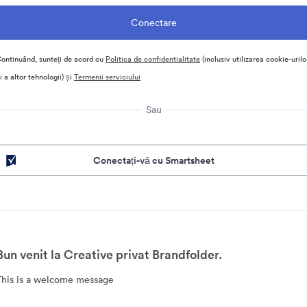
ontinuând, sunteți de acord cu
Politica de confidentialitate
(inclusiv utilizarea cookie-urilo
i a altor tehnologii) și
Termenii serviciului
Sau
Conectați-vă cu Smartsheet
Bun venit la Creative privat Brandfolder.
This is a welcome message