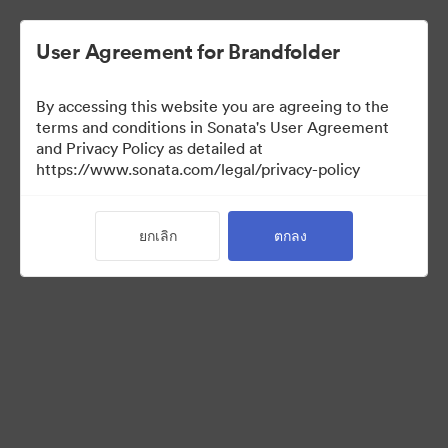
User Agreement for Brandfolder
By accessing this website you are agreeing to the
terms and conditions in Sonata's User Agreement
and Privacy Policy as detailed at
https://www.sonata.com/legal/privacy-policy
Media Kit
ยกเลิก
ตกลง
41
สินทรัพย์
แบ่งปันคอลเล็กชัน