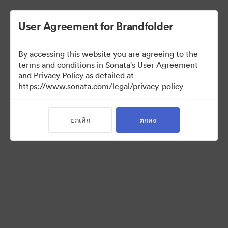
User Agreement for Brandfolder
By accessing this website you are agreeing to the
terms and conditions in Sonata's User Agreement
and Privacy Policy as detailed at
https://www.sonata.com/legal/privacy-policy
Acquisitions
ยกเลิก
ตกลง
36
สินทรัพย์
แบ่งปันคอลเล็กชัน