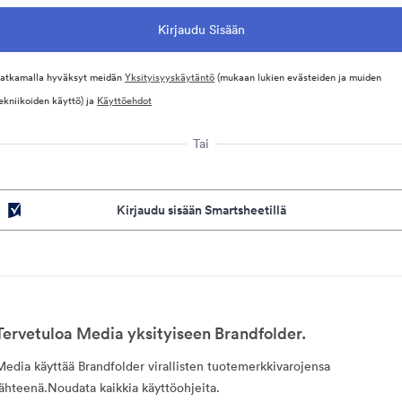
atkamalla hyväksyt meidän
Yksityisyyskäytäntö
(mukaan lukien evästeiden ja muiden
ekniikoiden käyttö) ja
Käyttöehdot
Tai
Kirjaudu sisään Smartsheetillä
Tervetuloa Media yksityiseen Brandfolder.
Media käyttää Brandfolder virallisten tuotemerkkivarojensa
lähteenä.Noudata kaikkia käyttöohjeita.