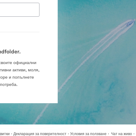
dfolder.
а своите официални
тивни активи, моля,
горе и попълнете
употреба.
·
·
·
·
квитки
Декларация за поверителност
Условия за ползване
Чат на живо