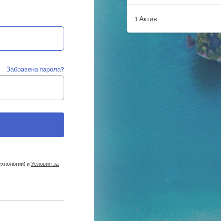
1 Актив
Забравена парола?
ехнологии) и
Условия за