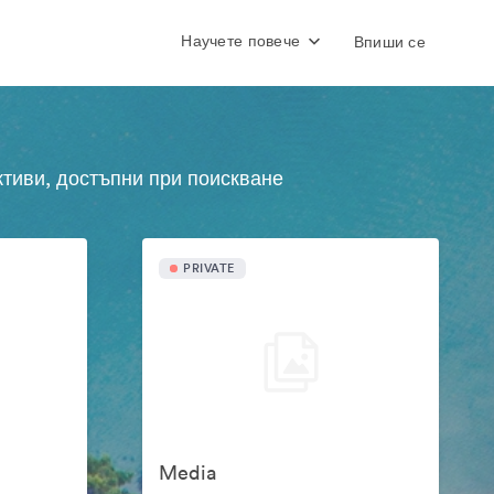
Научете повече
Впиши се
ктиви, достъпни при поискване
PRIVATE
Media