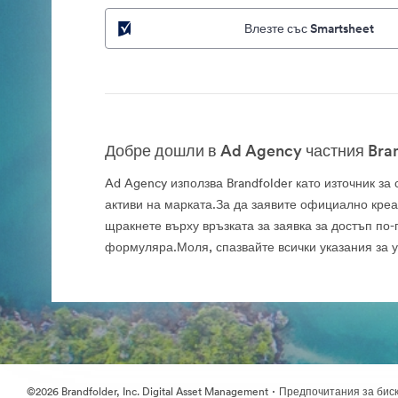
Влезте със Smartsheet
Добре дошли в Ad Agency частния Bran
Ad Agency използва Brandfolder като източник з
активи на марката.За да заявите официално креа
щракнете върху връзката за заявка за достъп по-
формуляра.Моля, спазвайте всички указания за 
·
©2026 Brandfolder, Inc. Digital Asset Management
Предпочитания за бис