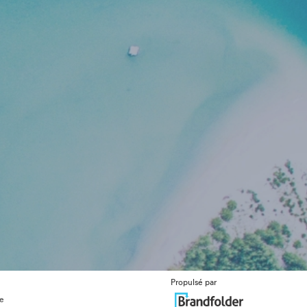
Propulsé par
ue