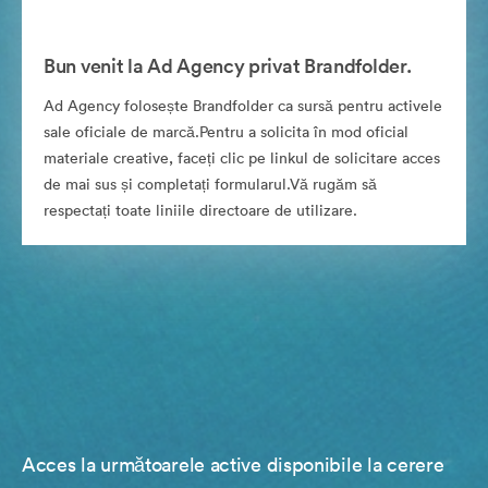
Bun venit la Ad Agency privat Brandfolder.
Ad Agency folosește Brandfolder ca sursă pentru activele
sale oficiale de marcă.Pentru a solicita în mod oficial
materiale creative, faceți clic pe linkul de solicitare acces
de mai sus și completați formularul.Vă rugăm să
respectați toate liniile directoare de utilizare.
Acces la următoarele active disponibile la cerere