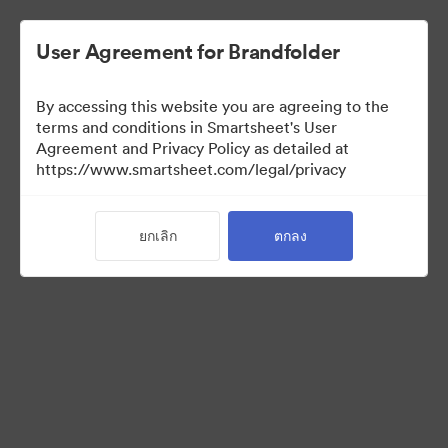
User Agreement for Brandfolder
By accessing this website you are agreeing to the
terms and conditions in Smartsheet's User
Agreement and Privacy Policy as detailed at
https://www.smartsheet.com/legal/privacy
Press Kit
ยกเลิก
ตกลง
43
สินทรัพย์
แบ่งปันคอลเล็กชัน