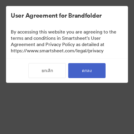
User Agreement for Brandfolder
By accessing this website you are agreeing to the
terms and conditions in Smartsheet's User
Agreement and Privacy Policy as detailed at
https://www.smartsheet.com/legal/privacy
Press Kit
ยกเลิก
ตกลง
43
สินทรัพย์
แบ่งปันคอลเล็กชัน