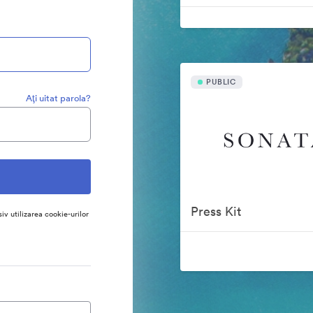
PUBLIC
Aţi uitat parola?
Press Kit
siv utilizarea cookie-urilor