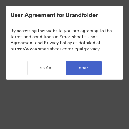
User Agreement for Brandfolder
By accessing this website you are agreeing to the
terms and conditions in Smartsheet's User
Agreement and Privacy Policy as detailed at
https://www.smartsheet.com/legal/privacy
Press Kit
ยกเลิก
ตกลง
43
สินทรัพย์
แบ่งปันคอลเล็กชัน