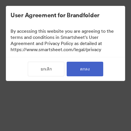
User Agreement for Brandfolder
By accessing this website you are agreeing to the
terms and conditions in Smartsheet's User
Agreement and Privacy Policy as detailed at
https://www.smartsheet.com/legal/privacy
Acquisitions
ยกเลิก
ตกลง
34
สินทรัพย์
แบ่งปันคอลเล็กชัน