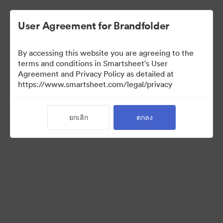
User Agreement for Brandfolder
By accessing this website you are agreeing to the
terms and conditions in Smartsheet's User
Agreement and Privacy Policy as detailed at
https://www.smartsheet.com/legal/privacy
Templates
ยกเลิก
ตกลง
12
สินทรัพย์
แบ่งปันคอลเล็กชัน