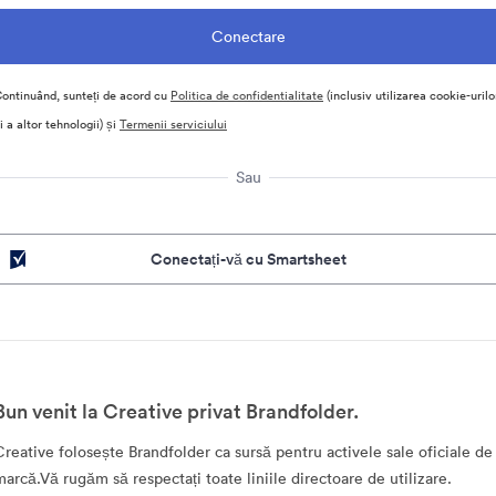
ontinuând, sunteți de acord cu
Politica de confidentialitate
(inclusiv utilizarea cookie-urilo
i a altor tehnologii) și
Termenii serviciului
Sau
Conectați-vă cu Smartsheet
Bun venit la Creative privat Brandfolder.
Creative folosește Brandfolder ca sursă pentru activele sale oficiale de
marcă.Vă rugăm să respectați toate liniile directoare de utilizare.