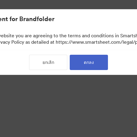
nt for Brandfolder
website you are agreeing to the terms and conditions in Smarts
acy Policy as detailed at https://www.smartsheet.com/legal/p
ยกเลิก
ตกลง