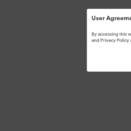
Απλοποιημένη διαχείριση ψηφιακών περιου
User Agreeme
By accessing this 
Media Kit
and Privacy Policy
64
Περιουσιακά στοιχεία
Κοινή χρήση συλλογής
·
·
©2026 Brandfolder, Inc. Digital Asset Management
Προτιμήσεις cookie
Πολ