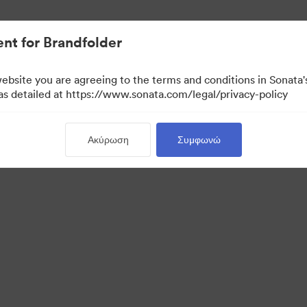
σιακών στοιχείων.
nt for Brandfolder
website you are agreeing to the terms and conditions in Sonat
 as detailed at https://www.sonata.com/legal/privacy-policy
Ακύρωση
Συμφωνώ
·
·
ιτική περί Ιδιωτικότητας
Όροι χρήσης
Υποστήριξη μέσω ηλεκτρονικού ταχυδρο