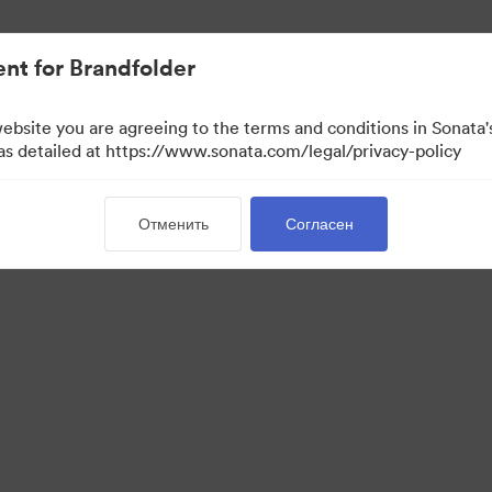
ло проще.
nt for Brandfolder
website you are agreeing to the terms and conditions in Sonat
 as detailed at https://www.sonata.com/legal/privacy-policy
Отменить
Согласен
·
·
·
kie
Политика конфиденциальности
Пользовательское соглашение
Обращ