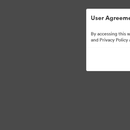
Управлять цифровыми материалами ста
User Agreeme
By accessing this 
Press Kit
and Privacy Policy
49
Материалов
Поделиться коллекцией
·
©2026 Brandfolder, Inc. Digital Asset Management
Настройки файлов coo