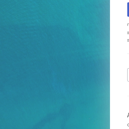
П
п
п