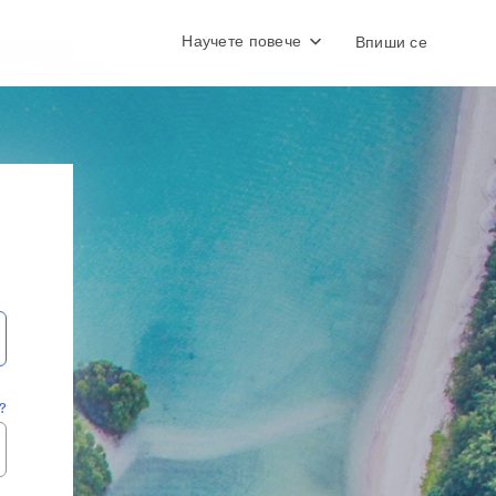
Научете повече
Впиши се
?