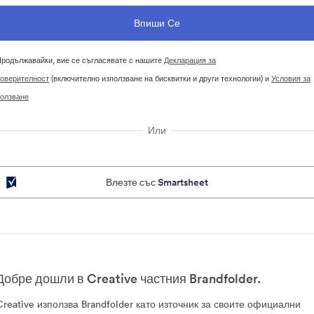
родължавайки, вие се съгласявате с нашите
Декларация за
оверителност
(включително използване на бисквитки и други технологии) и
Условия за
олзване
Или
Влезте със Smartsheet
Добре дошли в Creative частния Brandfolder.
Creative използва Brandfolder като източник за своите официални