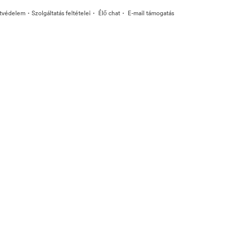
·
·
·
tvédelem
Szolgáltatás feltételei
Élő chat
E-mail támogatás