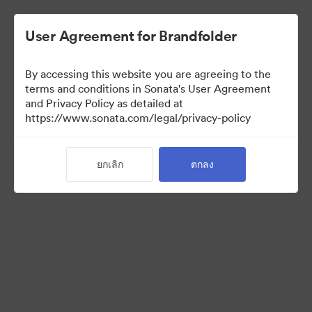
User Agreement for Brandfolder
By accessing this website you are agreeing to the
terms and conditions in Sonata's User Agreement
and Privacy Policy as detailed at
https://www.sonata.com/legal/privacy-policy
Press Kit
ยกเลิก
ตกลง
17
สินทรัพย์
แบ่งปันคอลเล็กชัน