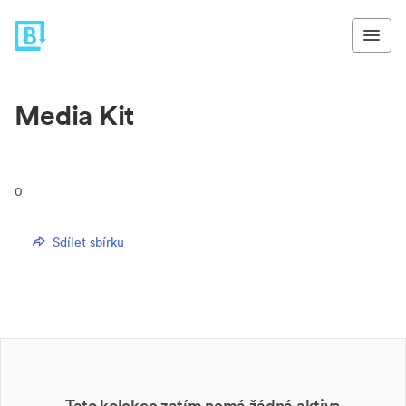
Media Kit
0
Sdílet sbírku
Tato kolekce zatím nemá žádná aktiva