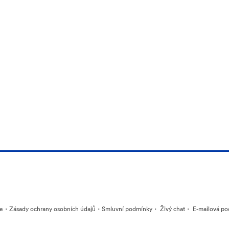
·
·
·
·
ie
Zásady ochrany osobních údajů
Smluvní podmínky
Živý chat
E-mailová po