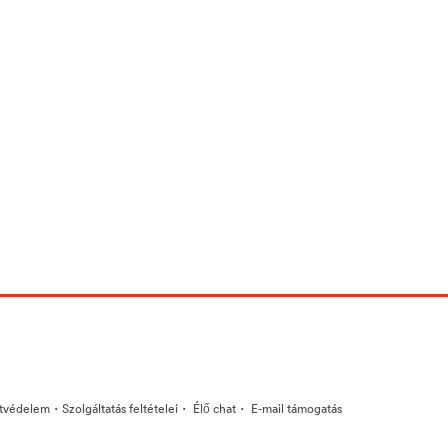
·
·
·
tvédelem
Szolgáltatás feltételei
Élő chat
E-mail támogatás