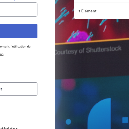
1 Élément
ompris l'utilisation de
ion
t
dfolder.