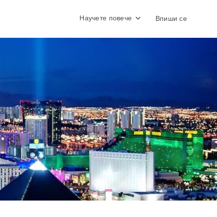
Научете повече
Впиши се