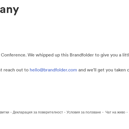
any
 Conference. We whipped up this Brandfolder to give you a little
st reach out to
hello@brandfolder.com
and we'll get you taken c
·
·
·
·
квитки
Декларация за поверителност
Условия за ползване
Чат на живо