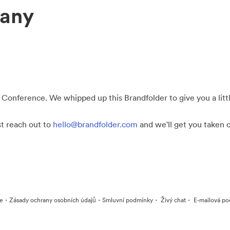
any
 Conference. We whipped up this Brandfolder to give you a little
st reach out to
hello@brandfolder.com
and we'll get you taken c
·
·
·
·
ie
Zásady ochrany osobních údajů
Smluvní podmínky
Živý chat
E-mailová po