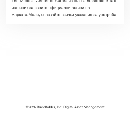
The Medical Center of Aurora използва Brandfolder като
източник за своите официални активи на
марката.Моля, спазвайте всички указания за употреба.
©2026 Brandfolder, Inc. Digital Asset Management
·
Предпочитания за бисквитки
Декларация за поверителност