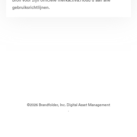
bron voor zijn officiële merkactiva.Houd u aan alle
gebruiksrichtlijnen.
©2026 Brandfolder, Inc. Digital Asset Management
·
Cookievoorkeuren
Privacybeleid
Servicevoorwaarden