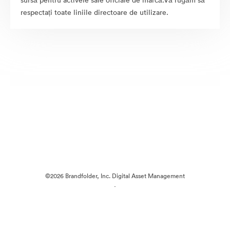
sursă pentru activele sale oficiale de marcă.Vă rugăm să
respectați toate liniile directoare de utilizare.
©2026 Brandfolder, Inc. Digital Asset Management
·
Preferințe cookie
Politica de confidentialitate
Termenii serviciului