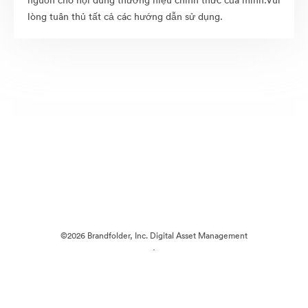
nguồn cho nội dung thương hiệu chính thức của mình.Vui
lòng tuân thủ tất cả các hướng dẫn sử dụng.
©2026 Brandfolder, Inc. Digital Asset Management
·
Tùy chọn cookie
Chính sách bảo mật
Điều khoản dịch vụ