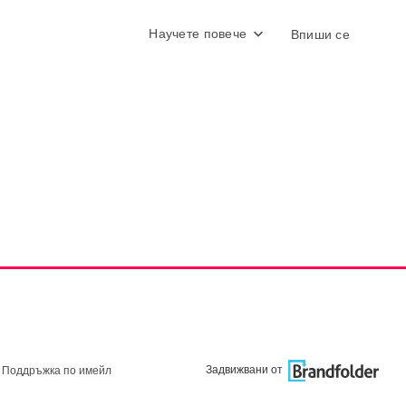
Научете повече
Впиши се
Задвижвани от
Поддръжка по имейл