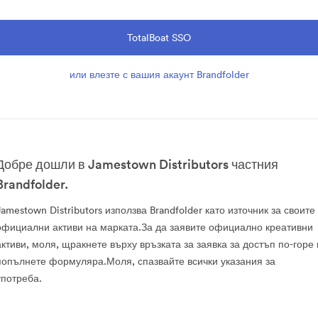
TotalBoat SSO
или влезте с вашия акаунт Brandfolder
Добре дошли в Jamestown Distributors частния
Brandfolder.
Jamestown Distributors използва Brandfolder като източник за своите
официални активи на марката.За да заявите официално креативни
активи, моля, щракнете върху връзката за заявка за достъп по-горе 
попълнете формуляра.Моля, спазвайте всички указания за
употреба.