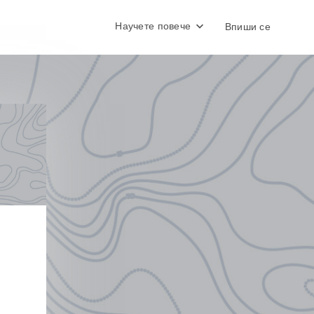
Научете повече
Впиши се