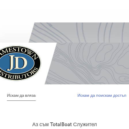
Искам да вляза
Искам да поискам достъп
Аз съм TotalBoat Служител