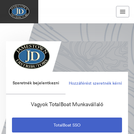
Szeretnék bejelentkezni
Hozzáférést szeretnék kérni
Vagyok TotalBoat Munkavállaló
TotalBoat SSO