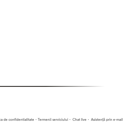
·
·
·
ica de confidentialitate
Termenii serviciului
Chat live
Asistență prin e-mail