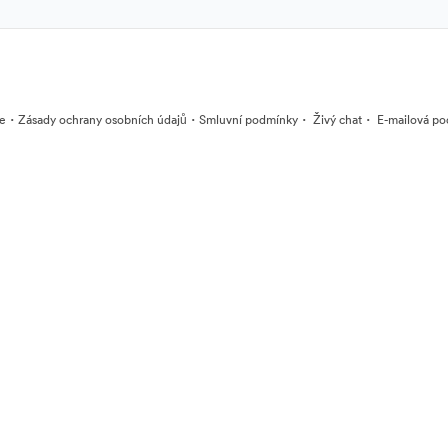
·
·
·
·
ie
Zásady ochrany osobních údajů
Smluvní podmínky
Živý chat
E-mailová po